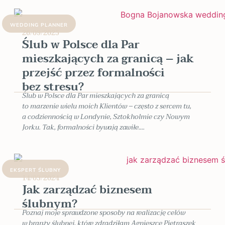
WEDDING PLANNER
26/09/2025
Ślub w Polsce dla Par
mieszkających za granicą – jak
przejść przez formalności
bez stresu?
Ślub w Polsce dla Par mieszkających za granicą
to marzenie wielu moich Klientów – często z sercem tu,
a codziennością w Londynie, Sztokholmie czy Nowym
Jorku. Tak, formalności bywają zawiłe....
EKSPERT ŚLUBNY
14/03/2024
Jak zarządzać biznesem
ślubnym?
Poznaj moje sprawdzone sposoby na realizację celów
w branży ślubnej, które zdradziłam Agnieszce Pietraszek