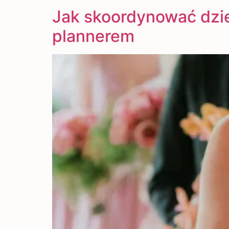
Jak skoordynować dzi
plannerem