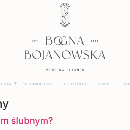
FERTA
WEDDING PRO
PORTFOLIO
O MNIE
KO
ny
em ślubnym?