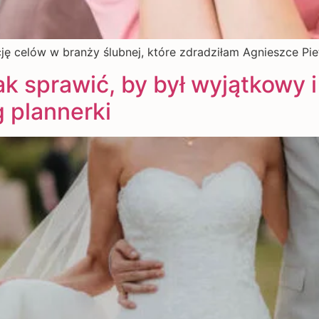
ję celów w branży ślubnej, które zdradziłam Agnieszce Pi
jak sprawić, by był wyjątkowy 
 plannerki