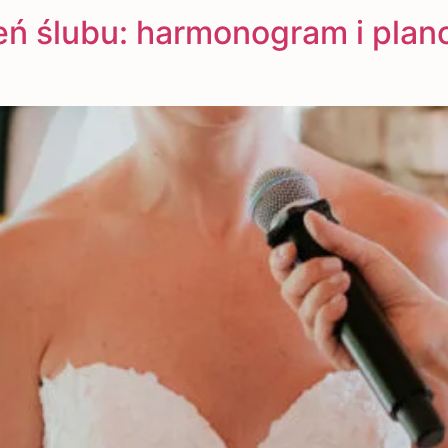
eń ślubu: harmonogram i plan